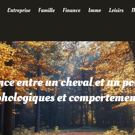
Entreprise
Famille
Finance
Immo
Loisirs
M
nce entre un cheval et un po
hologiques et comportemen