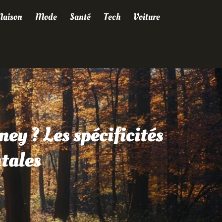
aison
Mode
Santé
Tech
Voiture
ney ? Les spécificités
tales